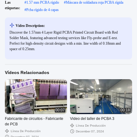
Las
#
1.57 mm PCBA rígido
#
Máscara de soldadura roja PCBA rígida
etiquetas:
#
Pcba rígido de 4 capas
Video Description:
Discover the 1.57mm 4 Layer Rigid PCBA Printed Circuit Board with Red
Solder Mask, featuring advanced testing services like Fly-probe and E-test.
Perfect for high-density circuit designs with a min. line width of 0.18mm and
space of 0.25mm.
Vídeos Relacionados
00:07
00:18
Fabricante de circuitos - Fabricante
Video del taller de PCBA 3
de PCB
Línea De Producción
Línea De Producción
December 07, 2024
December 07, 2024