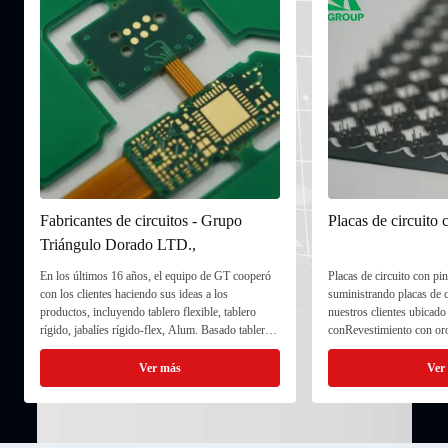
Fabricantes de circuitos - Grupo
Placas de circuito
Triángulo Dorado LTD.,
En los últimos 16 años, el equipo de GT cooperó
Placas de circuito con p
con los clientes haciendo sus ideas a los
suministrando placas de c
productos, incluyendo tablero flexible, tablero
nuestros clientes ubicado 
rígido, jabalíes rígido-flex, Alum. Basado tableros
conRevestimiento con oro
con éxito; GT proporciona continuamente el
rutas de profundidaden l
servicio experimentado de investigación y
administración del centro
Ver más
Ver
desarrollo a los clientes...
Ocasionalmente, en una ..