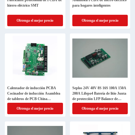
Fabricante profesional de PCBA de
Asamblea PCBA de hierro eléctrico
hierro eléctrico SMT
para hogares inteligentes
Obtenga el mejor precio
Obtenga el mejor precio
Calentador de inducción PCBA
Seplos 24V 48V 8S 16S 100A 150A
Cocinador de inducción Asamblea
200A Lifepo4 Batería de litio Junta
de tableros de PCB China
de protección LFP Balance de
Fabricante
células Circuitos integrados BMS
Obtenga el mejor precio
Obtenga el mejor precio