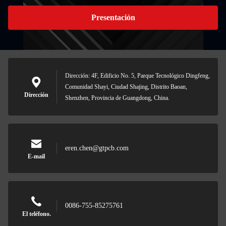
Presentación
Dirección: 4F, Edificio No. 5, Parque Tecnológico Dingfeng,
Comunidad Shayi, Ciudad Shajing, Distrito Baoan,
Dirección
Shenzhen, Provincia de Guangdong, China.
eren.chen@gtpcb.com
E-mail
0086-755-85275761
El teléfono.