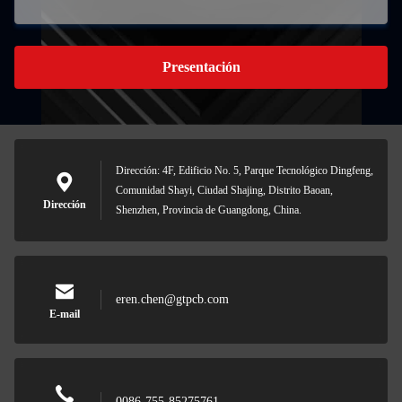
Presentación
Dirección: 4F, Edificio No. 5, Parque Tecnológico Dingfeng,
Comunidad Shayi, Ciudad Shajing, Distrito Baoan,
Dirección
Shenzhen, Provincia de Guangdong, China.
eren.chen@gtpcb.com
E-mail
0086-755-85275761