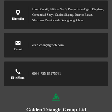
Dirección: 4F, Edificio No. 5, Parque Tecnológico Dingfeng,
Comunidad Shayi, Ciudad Shajing, Distrito Baoan,
Dirección
Shenzhen, Provincia de Guangdong, China.
eren.chen@gtpcb.com
E-mail
0086-755-85275761
El teléfono.
Golden Triangle Group Ltd