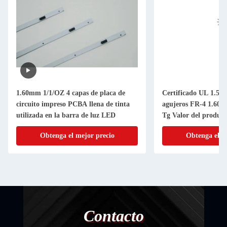
1.60mm 1/1/OZ 4 capas de placa de
Certificado UL 1.58
circuito impreso PCBA llena de tinta
agujeros FR-4 1.60
utilizada en la barra de luz LED
Tg Valor del product
PCBA
Obtenga el mejor precio
Obtenga el m
Contacto