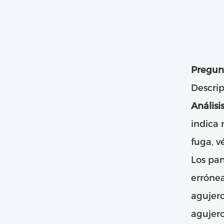
Pregun
Descrip
Análisi
indica 
fuga, v
Los pan
errónea
agujero
agujero