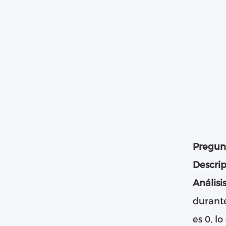
Pregun
Descrip
Análisi
durante
es 0, l