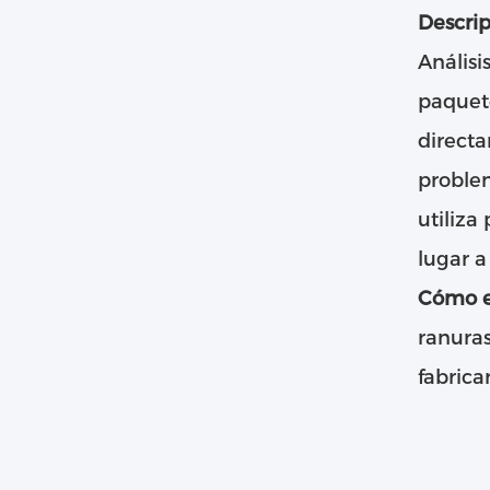
Descrip
Análisi
paquete
directa
problem
utiliza
lugar a
Cómo ev
ranuras
fabrica