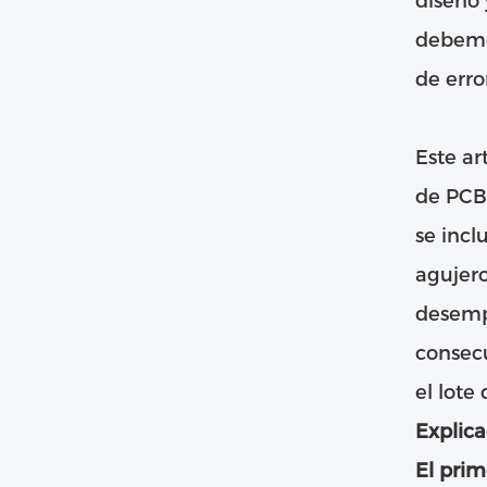
diseño 
debemos
de erro
Este ar
de PCB,
se incl
agujero
desempe
consecu
el lote
Explica
El pri