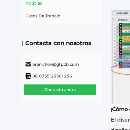
Noticias
Casos De Trabajo
Contacta con nosotros
eren.chen@gtpcb.com
86-0755-23501256
Contacta ahora
¡Cómo e
El dise