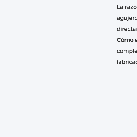
La razó
agujero
directa
Cómo ev
complet
fabrica