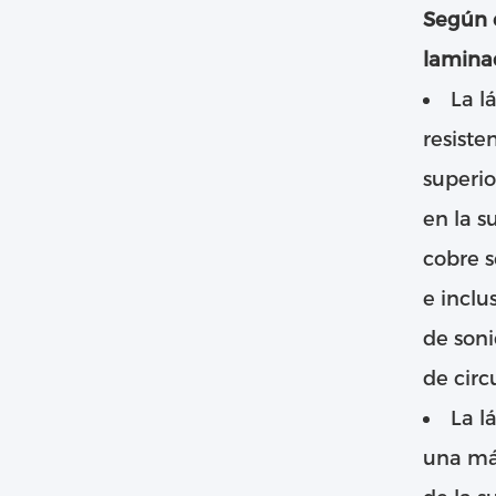
Según e
laminad
La l
resiste
superio
en la s
cobre s
e inclu
de soni
de circ
La l
una má