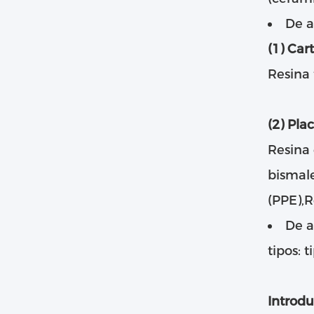
De a
(1) Car
Resina 
(2) Pla
Resina 
bismale
(PPE),R
De a
tipos: 
Introdu