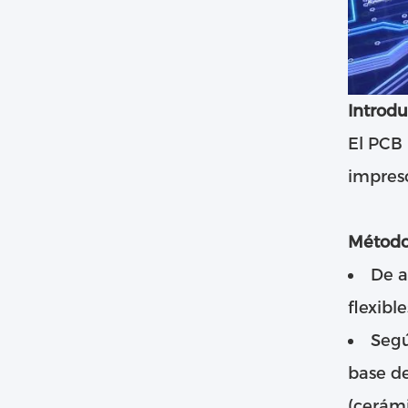
Introdu
El PCB 
impreso
Método 
De a
flexibl
Segú
base de
(cerámi