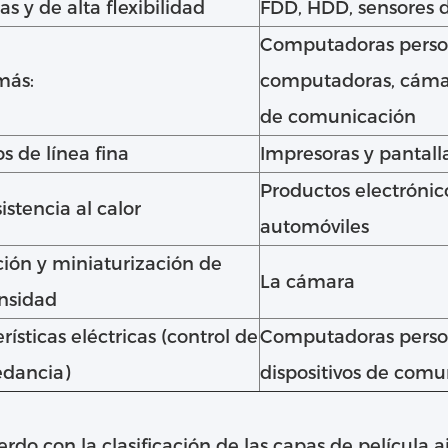
s y de alta flexibilidad
FDD, HDD, sensores 
Computadoras perso
más:
computadoras, cáma
de comunicación
os de línea fina
Impresoras y pantall
Productos electrónic
sistencia al calor
automóviles
ción y miniaturización de
La cámara
ensidad
rísticas eléctricas (control de
Computadoras perso
edancia)
dispositivos de comu
rdo con la clasificación de las capas de película