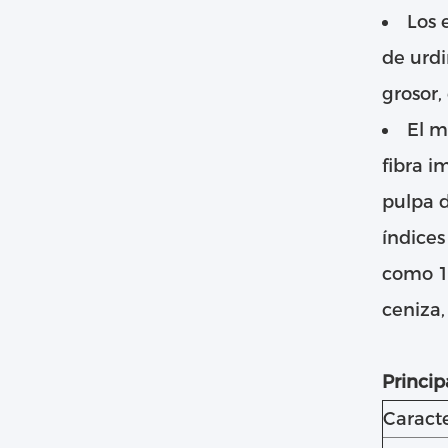
Los 
de urdi
grosor,
El m
fibra i
pulpa d
índices
como 12
ceniza,
Princip
Caracte