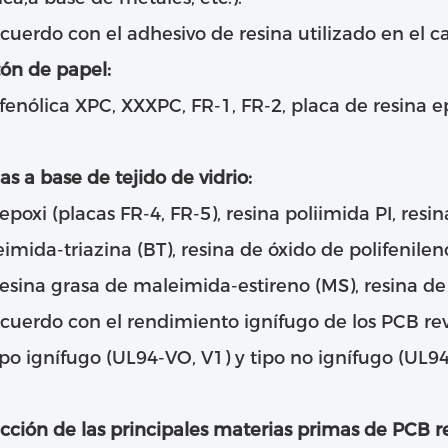
cuerdo con el adhesivo de resina utilizado en el ca
tón de papel:
fenólica XPC, XXXPC, FR-1, FR-2, placa de resina epo
cas a base de tejido de vidrio:
epoxi (placas FR-4, FR-5), resina poliimida PI, resin
imida-triazina (BT), resina de óxido de polifenileno
esina grasa de maleimida-estireno (MS), resina de p
cuerdo con el rendimiento ignífugo de los PCB rev
tipo ignífugo (UL94-VO, V1) y tipo no ignífugo (UL9
cción de las principales materias primas de PCB r