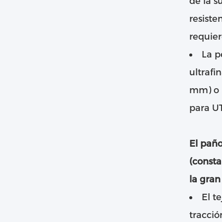
de la s
resiste
requier
La p
ultrafi
mm) o 
para U
El paño
(consta
la gran
El te
tracció