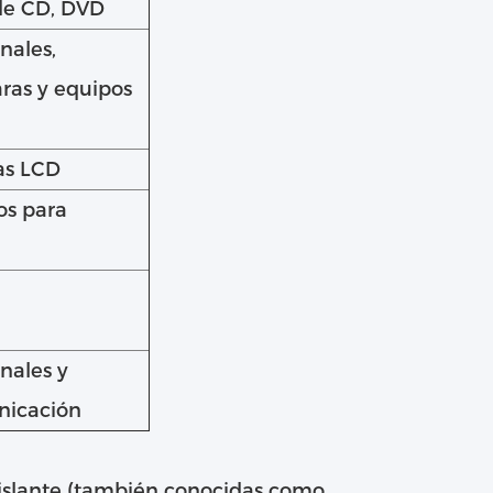
de CD, DVD
nales,
ras y equipos
as LCD
os para
nales y
nicación
 aislante (también conocidas como