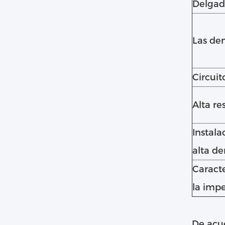
Delgada
Las de
Circuit
Alta re
Instala
alta d
Caracte
la imp
De acue