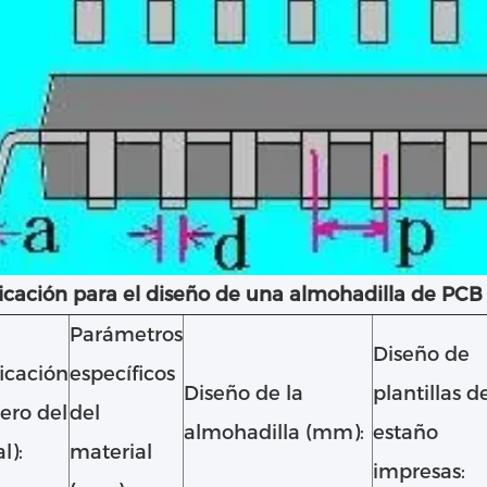
icación para el diseño de una almohadilla de PCB 
Parámetros
Diseño de
icación
específicos
Diseño de la
plantillas d
ero del
del
almohadilla (mm):
estaño
l):
material
impresas: