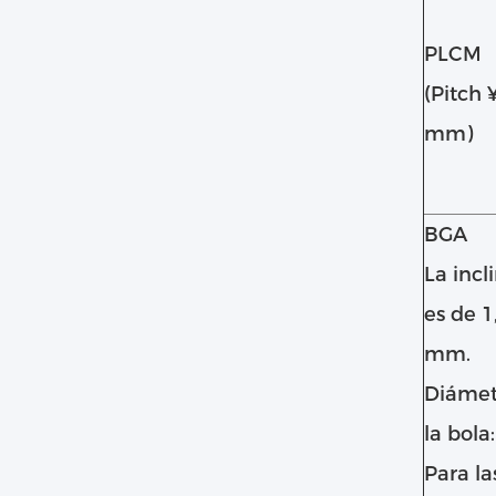
PLCM
(Pitch 
mm)
BGA
La incl
es de 1
mm.
Diámet
la bola:
Para la