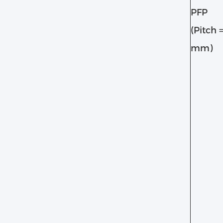
PFP
(Pitch =
mm)