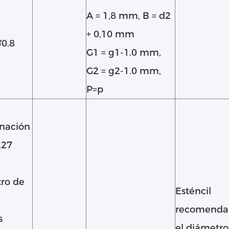
A = 1,8 mm, B = d2
+ 0,10 mm
¥0.8
G1 = g1-1.0 mm,
G2 = g2-1.0 mm,
P=p
inación
,27
ro de
Esténcil
recomenda
s
el diámetro