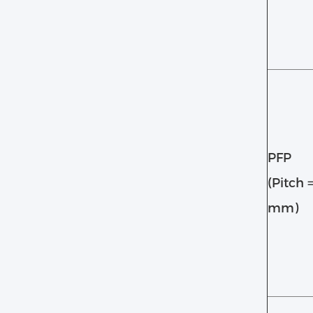
PFP
(Pitch =
mm)