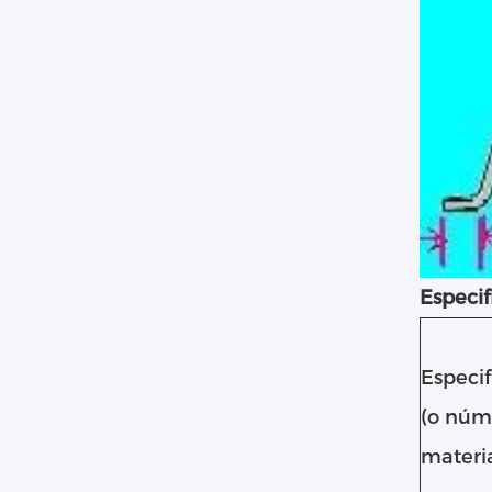
Especif
Especif
(o núm
materia