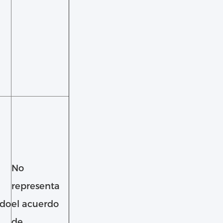
No
representa
do
el acuerdo
de