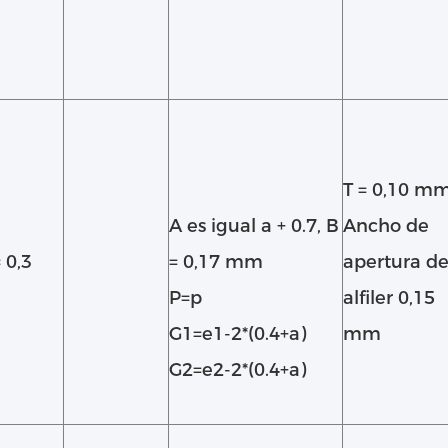
T = 0,10 mm
A es igual a + 0.7, B
Ancho de
 0,3
= 0,17 mm
apertura de
P=p
alfiler 0,15
G1=e1-2*(0.4+a)
mm
G2=e2-2*(0.4+a)