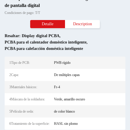
de pantalla digital
Condiciones de pago: T/T
Detalle
Description
Resaltar:
Display digital PCBA
,
PCBA para el calentador doméstico inteligente
,
PCBA para calefacción doméstica inteligente
1Tipo de PCB:
PWB rígido
2Capa:
De múltiples capas
3Materiales básicos:
Fr-4
4Máscara de la soldadura:
Verde, amarillo oscuro
5Película de seda:
de color blanco
6Tratamiento de la superficie:
HASL sin plomo