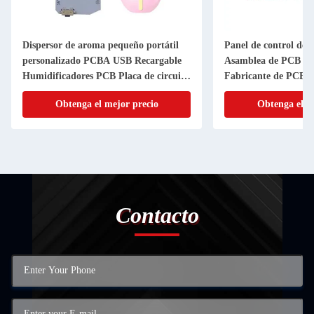
Dispersor de aroma pequeño portátil
Panel de control del
personalizado PCBA USB Recargable
Asamblea de PCB O
Humidificadores PCB Placa de circuito
Fabricante de PCB m
impreso
Obtenga el mejor precio
Obtenga el m
Contacto