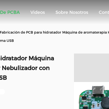
 De PCBA
Videos
Sobre Nosotros
Cont
 Fabricación de PCB para hidratador Máquina de aromaterapia 
oma USB
hidratador Máquina
 Nebulizador con
USB