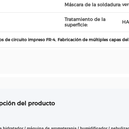
ve
Máscara de la soldadura:
Tratamiento de la
HA
superficie:
,
tos de circuito impreso FR-4
Fabricación de múltiples capas de
pción del producto
 hidratador / máquina de aromaterapia / humidificador / nebuliz