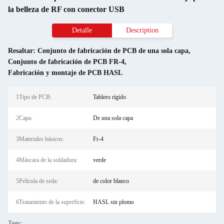
la belleza de RF con conector USB
Detalle
Description
Resaltar:
Conjunto de fabricación de PCB de una sola capa
,
Conjunto de fabricación de PCB FR-4
,
Fabricación y montaje de PCB HASL
1Tipo de PCB:
Tablero rígido
2Capa:
De una sola capa
3Materiales básicos:
Fr-4
4Máscara de la soldadura:
verde
5Película de seda:
de color blanco
6Tratamiento de la superficie:
HASL sin plomo
Tags: