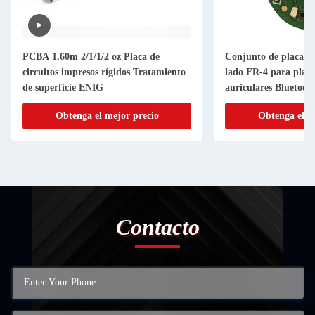
PCBA 1.60m 2/1/1/2 oz Placa de
Conjunto de placa d
circuitos impresos rígidos Tratamiento
lado FR-4 para placa
de superficie ENIG
auriculares Bluetoot
Obtenga el mejor precio
Obtenga el m
Contacto