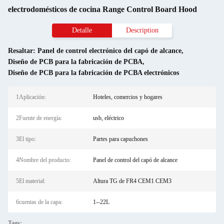
electrodomésticos de cocina Range Control Board Hood
Detalle
Description
Resaltar:
Panel de control electrónico del capó de alcance
,
Diseño de PCB para la fabricación de PCBA
,
Diseño de PCB para la fabricación de PCBA electrónicos
1Aplicación:
Hoteles, comercios y hogares
2Fuente de energía:
usb, eléctrico
3El tipo:
Partes para capuchones
4Nombre del producto:
Panel de control del capó de alcance
5El material:
Altura TG de FR4 CEM1 CEM3
6cuentas de la capa:
1--22L
Tags: