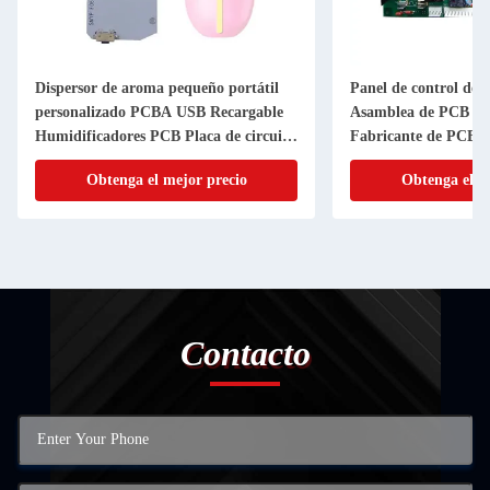
Dispersor de aroma pequeño portátil
Panel de control del
personalizado PCBA USB Recargable
Asamblea de PCB O
Humidificadores PCB Placa de circuito
Fabricante de PCB m
impreso
Obtenga el mejor precio
Obtenga el m
Contacto