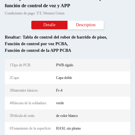
función de control de voz y APP
Condiciones de pago: T/T, Western Union
Detalle
Description
Resaltar:
Tabla de control del robot de barrido de pisos
,
Función de control por voz PCBA
,
Función de control de la APP PCBA
1Tipo de PCB:
PWB rígido
2Capa:
Capa doble
3Materiales básicos:
Fr-4
4Máscara de la soldadura:
verde
5Película de seda:
de color blanco
6Tratamiento de la superficie:
HASL sin plomo