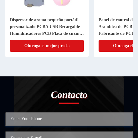
Dispersor de aroma pequeño portátil
Panel de control del
personalizado PCBA USB Recargable
Asamblea de PCB O
Humidificadores PCB Placa de circuito
Fabricante de PCB m
impreso
Obtenga el mejor precio
Obtenga el m
Contacto