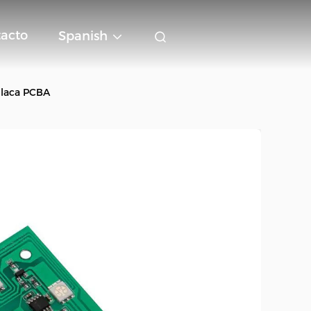
acto
Spanish
placa PCBA