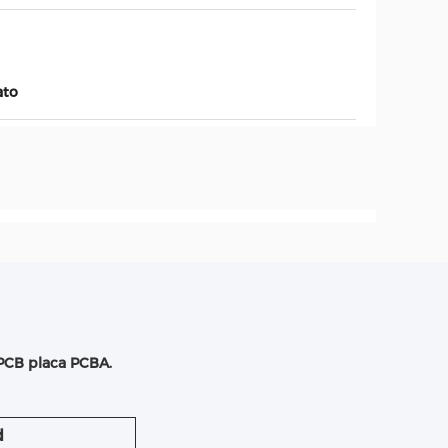
ato
PCB placa PCBA.
d