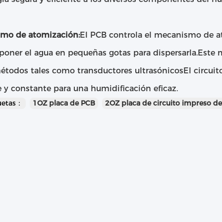
mo de atomización:
El PCB controla el mecanismo de a
oner el agua en pequeñas gotas para dispersarla.Este
métodos tales como transductores ultrasónicosEl circuit
e y constante para una humidificación eficaz.
quetas：
1OZ placa de PCB
2OZ placa de circuito impreso d