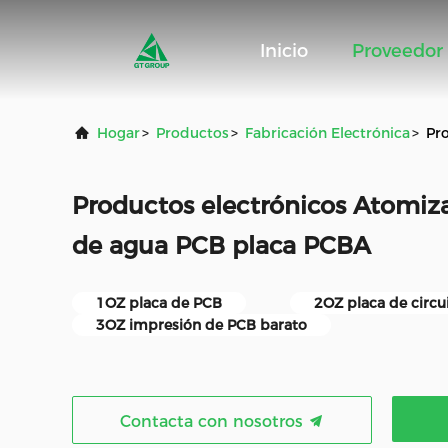
Inicio
Proveedor
Hogar
>
Productos
>
Fabricación Electrónica
>
Pr
Productos electrónicos Atomiz
de agua PCB placa PCBA
1OZ placa de PCB
2OZ placa de circ
3OZ impresión de PCB barato
Contacta con nosotros