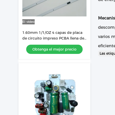
Mecanis
El video
descomp
1.60mm 1/1/OZ 4 capas de placa
varios 
de circuito impreso PCBA llena de
tinta utilizada en la barra de luz
eficient
Obtenga el mejor precio
LED
Las eti