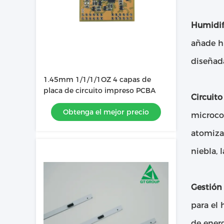
Humidif
añade h
diseñada
1.45mm 1/1/1/1OZ 4 capas de
placa de circuito impreso PCBA
Circuito
Obtenga el mejor precio
microcon
atomiza
niebla, 
Gestión 
para el 
de energ