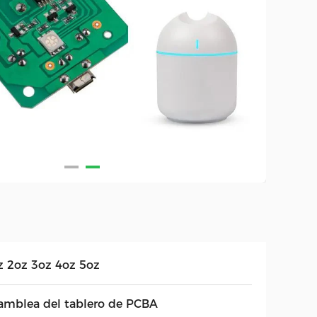
z 2oz 3oz 4oz 5oz
amblea del tablero de PCBA