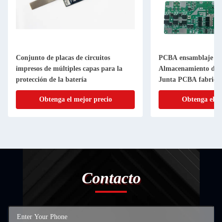
Conjunto de placas de circuitos
PCBA ensamblaje 
impresos de múltiples capas para la
Almacenamiento de 
protección de la batería
Junta PCBA fabricac
gestión de balance d
Obtenga el mejor precio
Obtenga el m
energía inteligente
Contacto