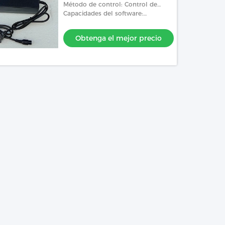
Método de control: Control de
circuito cerrado de alta precisión
Capacidades del software:
con funciones de voltaje y corriente
Programación de software y
constantes
comunicación externa
Obtenga el mejor precio