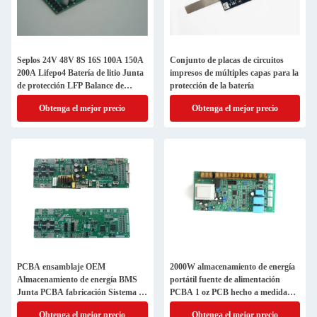
Seplos 24V 48V 8S 16S 100A 150A
Conjunto de placas de circuitos
200A Lifepo4 Batería de litio Junta
impresos de múltiples capas para la
de protección LFP Balance de
protección de la batería
células Circuitos integrados BMS
Obtenga el mejor precio
Obtenga el mejor precio
PCBA ensamblaje OEM
2000W almacenamiento de energía
Almacenamiento de energía BMS
portátil fuente de alimentación
Junta PCBA fabricación Sistema de
PCBA 1 oz PCB hecho a medida
gestión de balance de suministro de
servicio de parada única
Obtenga el mejor precio
Obtenga el mejor precio