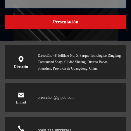
Presentación
Dirección: 4F, Edificio No. 5, Parque Tecnológico Dingfeng,
Comunidad Shayi, Ciudad Shajing, Distrito Baoan,
Dirección
Shenzhen, Provincia de Guangdong, China.
eren.chen@gtpcb.com
E-mail
0086-755-85275761