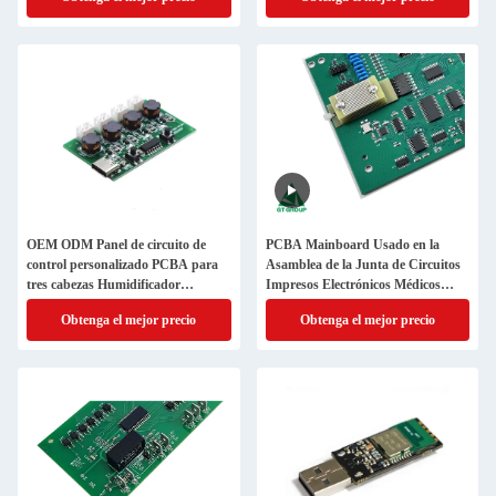
moquito bobina
OEM ODM Panel de circuito de
PCBA Mainboard Usado en la
control personalizado PCBA para
Asamblea de la Junta de Circuitos
tres cabezas Humidificador
Impresos Electrónicos Médicos
Atomizador Máquina de
1.60mm 2L 1/1oz Máscara de
Obtenga el mejor precio
Obtenga el mejor precio
tratamiento de aroma
soldadura verde HASL(LF