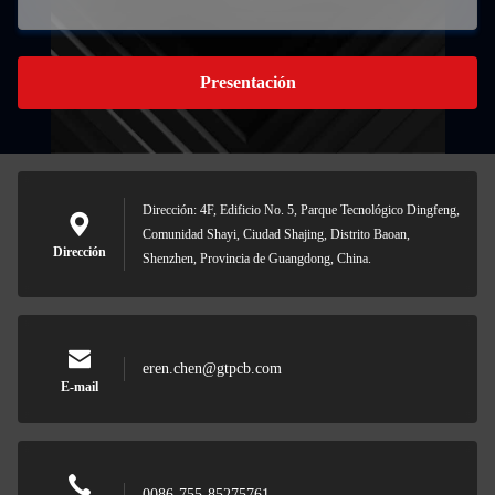
Presentación
Dirección: 4F, Edificio No. 5, Parque Tecnológico Dingfeng,
Comunidad Shayi, Ciudad Shajing, Distrito Baoan,
Dirección
Shenzhen, Provincia de Guangdong, China.
eren.chen@gtpcb.com
E-mail
0086-755-85275761