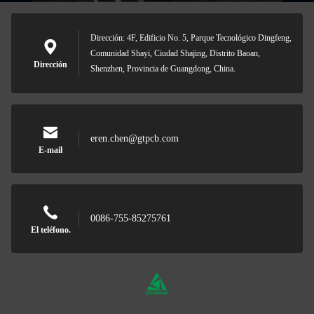
Dirección: 4F, Edificio No. 5, Parque Tecnológico Dingfeng,
Comunidad Shayi, Ciudad Shajing, Distrito Baoan,
Dirección
Shenzhen, Provincia de Guangdong, China.
eren.chen@gtpcb.com
E-mail
0086-755-85275761
El teléfono.