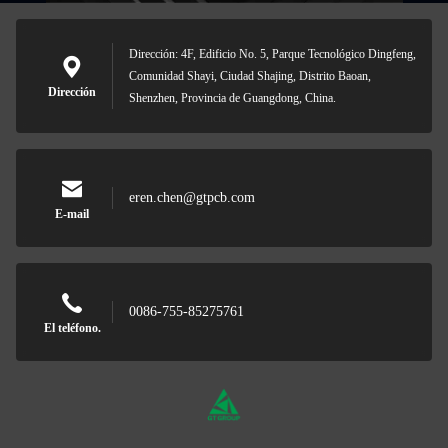
Dirección: 4F, Edificio No. 5, Parque Tecnológico Dingfeng,
Comunidad Shayi, Ciudad Shajing, Distrito Baoan,
Dirección
Shenzhen, Provincia de Guangdong, China.
eren.chen@gtpcb.com
E-mail
0086-755-85275761
El teléfono.