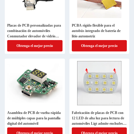
Placas de PCB personalizadas para
PCBA rígido flexible para el
combinación de automóviles
autobús integrado de batería de
Conmutador elevador de vidrio
litio automotriz
Conmutador de luz Ventana llave
Obtenga el mejor precio
Obtenga el mejor precio
izquierda delantera del botón
principal de accionamiento
Asamblea de PCB de vuelta rápida
Fabricación de placas de PCB con
de múltiples capas para la pantalla
12 LED de alta luz para lectura de
digital del automóvil
automóviles Ligt admite enchufes y
carga
Obtenga el mejor precio
Obtenga el mejor precio