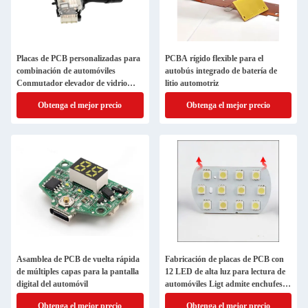
Placas de PCB personalizadas para
PCBA rígido flexible para el
combinación de automóviles
autobús integrado de batería de
Conmutador elevador de vidrio
litio automotriz
Conmutador de luz Ventana llave
Obtenga el mejor precio
Obtenga el mejor precio
izquierda delantera del botón
principal de accionamiento
Asamblea de PCB de vuelta rápida
Fabricación de placas de PCB con
de múltiples capas para la pantalla
12 LED de alta luz para lectura de
digital del automóvil
automóviles Ligt admite enchufes y
carga
Obtenga el mejor precio
Obtenga el mejor precio