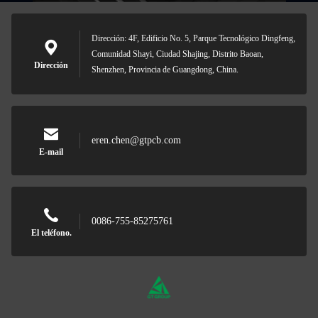
Dirección: 4F, Edificio No. 5, Parque Tecnológico Dingfeng,
Comunidad Shayi, Ciudad Shajing, Distrito Baoan,
Dirección
Shenzhen, Provincia de Guangdong, China.
eren.chen@gtpcb.com
E-mail
0086-755-85275761
El teléfono.